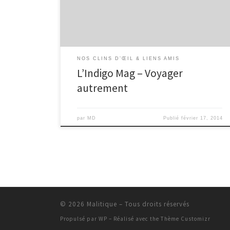
NOS CLINS D’ŒIL & LIENS AMIS
L’Indigo Mag – Voyager
autrement
par
MD
Publié
février 17, 2014
© 2026
Malitique
– Tous droits réservés
Propulsé par
WP
– Réalisé avec the
Thème Customizr