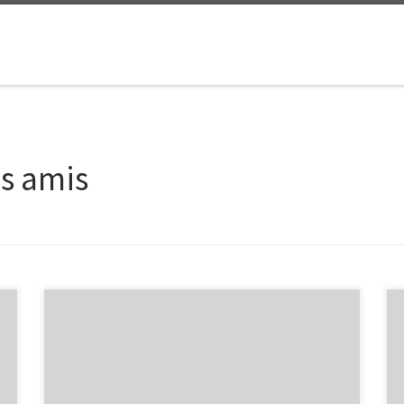
ns amis
Salif KEITA, un engagé pour la cause des albinos.
http://www.salifkeita.us/
https://www.facebook.com/pages/The-Salif-Keita-