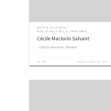
Love » Son agenda & concerts Ce que les spécialistes
en disent : Yves Sportis de Jazz Hot : «… l’aisance et
[…]
ARTS & CULTURES
NOS CLINS D’ŒIL & LIENS AMIS
Cécile Maclorin Salvant
Cécile maclorin Salvant
par
MD
Publié
octobre 30, 2017
Le voyage solidaire vers d’autres cultures, d’autres
continents.