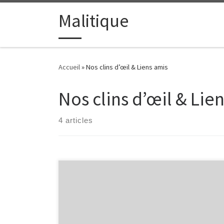
Passer au contenu
Malitique
Accueil
»
Nos clins d’œil & Liens amis
Nos clins d’œil & Lie
4 articles
Cécile Maclorin Salvant – Une tessiture vocale
exceptionnelle dans un écrin… Une géante du jazz
dans la lignée des monstres sacrés du domaine.
GRAMMY WINNER 2016 pour l’album « For One To