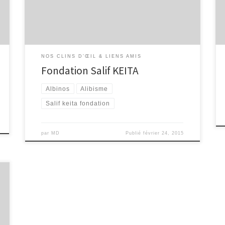
Global-Foundation/136447693062360
NOS CLINS D’ŒIL & LIENS AMIS
Fondation Salif KEITA
Albinos
Alibisme
Salif keita fondation
par
MD
Publié
février 24, 2015