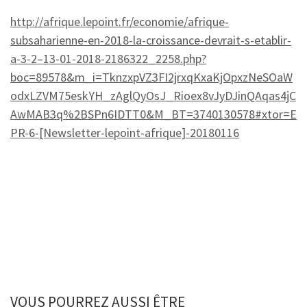
http://afrique.lepoint.fr/economie/afrique-
subsaharienne-en-2018-la-croissance-devrait-s-etablir-
a-3-2–13-01-2018-2186322_2258.php?
boc=89578&m_i=TknzxpVZ3FI2jrxqKxaKjOpxzNeSOaW
odxLZVM75eskYH_zAglQyOsJ_Rioex8vJyDJinQAqas4jC
AwMAB3q%2BSPn6IDTT0&M_BT=3740130578#xtor=E
PR-6-[Newsletter-lepoint-afrique]-20180116
VOUS POURREZ AUSSI ÊTRE