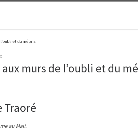
 l’oubli et du mépris
UX
e aux murs de l’oubli et du m
 Traoré
sme au Mali.