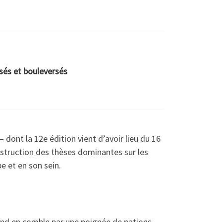
ssés et bouleversés
– dont la 12e édition vient d’avoir lieu du 16
ruction des thèses dominantes sur les
pe et en son sein.
 fond en comble par une poignée de nations