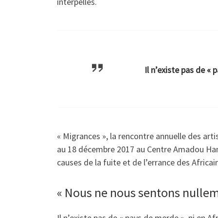
interpellés.
Il n’existe pas de «
« Migrances », la rencontre annuelle des artis
au 18 décembre 2017 au Centre Amadou Ham
causes de la fuite et de l’errance des Africa
« Nous ne nous sentons nullem
Il n’existe pas de « pays de merde », ni en 