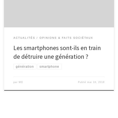
a aucune exception ». Cette conclusion, […]
ACTUALITÉS
OPINIONS & FAITS SOCIÉTAUX
Les smartphones sont-ils en train
de détruire une génération ?
génération
smartphone
par
MD
Publié
mai 16, 2018