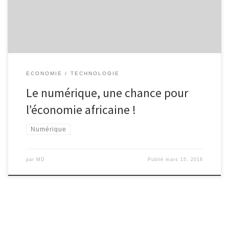
constituent des exemples. La progression du numérique en
Afrique est fulgurante. Certes, avec 388 millions […]
ECONOMIE
TECHNOLOGIE
Le numérique, une chance pour
l’économie africaine !
Numérique
par
MD
Publié
mars 15, 2018