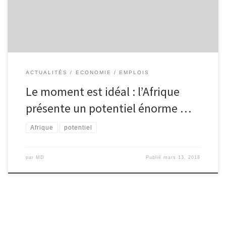
présidente, Donna Sims Wilson, l’une des femmes les plus
puissantes dans le monde […]
ACTUALITÉS
ECONOMIE
EMPLOIS
Le moment est idéal : l’Afrique
présente un potentiel énorme …
Afrique
potentiel
par
MD
Publié
mars 13, 2018