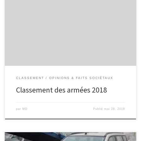
Classement mondial des armées les plus puissantes. Ne prend pas
en compte le rapport qualité/prix, pourtant déterminant dans ce
domaine. 1 United States 2 Russia 3 China 4 India 5 France …
16 Israel … 23 Algeria … 113 Paraguay 114 Mali 115 Uruguay
116 Ireland … 119 Ivory Coast … 136 Bhutan Sources &
classement complet
CLASSEMENT
OPINIONS & FAITS SOCIÉTAUX
Classement des armées 2018
par
MD
Publié
mai 28, 2018