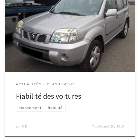
N’achetez pas votre prochaine voiture sans avoir pris en compte
ce classement sur le taux de fiabilité des véhicules. Top 10 des
plus fiables Modèle Taux de rappel moyen (campagnes / année
par 100 000 unités vendues) Par rapport à la moyenne générale
Fiabilité moyenne, rapports consommateurs (sur 5) * […]
ACTUALITÉS
CLASSEMENT
Fiabilité des voitures
classement
fiabilité
par
MD
Publié
mai 28, 2018