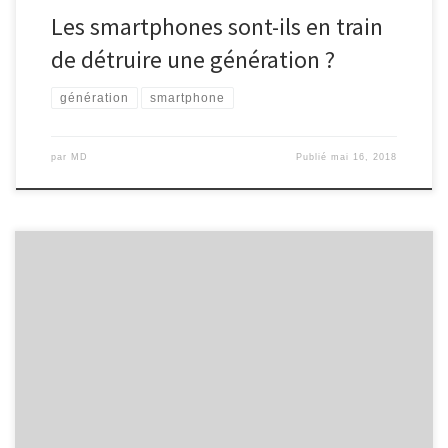
Les smartphones sont-ils en train
de détruire une génération ?
génération
smartphone
par
MD
Publié
mai 16, 2018
Des réformes soutenues et la stabilité macroéconomique
conduisent à une accélération de la croissance et à l’émergence
d’un pays. Un vaste corpus de littérature s’est construit autour des
interrelations entre gouvernance et développement depuis la
chute du mur de Berlin en 1989, lorsque le modèle soviétique a
fait place aux […]