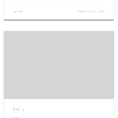
par
MD
Publié
mai 17, 2018
Jour afficher l’horoscope du jour Hebdomadaire afficher
l’horoscope astroo de la journee Mensuel afficher l’horoscope du
mois horoscope mensuel Astrologie horoscope du mois Saint du
jour
ETC..)