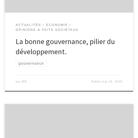
ACTUALITÉS
ECONOMIE
OPINIONS & FAITS SOCIÉTAUX
La bonne gouvernance, pilier du
développement.
gouvernance
par
MD
Publié
mai 14, 2018
et ramène surtout ta pierre ! Ces jeunes de la diaspora qui
reviennent essaimer, concrétisant ainsi le rêve secret de tout