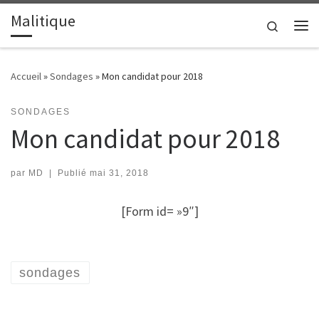
Malitique
Passer au contenu
Search
Me
Accueil
»
Sondages
»
Mon candidat pour 2018
SONDAGES
Mon candidat pour 2018
par
MD
|
Publié
mai 31, 2018
[Form id= »9″]
sondages