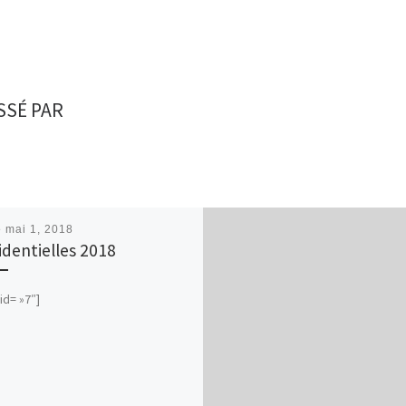
SSÉ PAR
é
mai 1, 2018
identielles 2018
id= »7″]