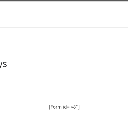
ys
[Form id= »8″]