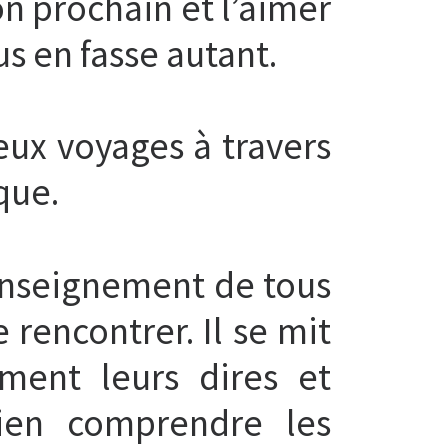
on prochain et l’aimer
s en fasse autant.
reux voyages à travers
que.
l’enseignement de tous
e rencontrer. Il se mit
ement leurs dires et
bien comprendre les