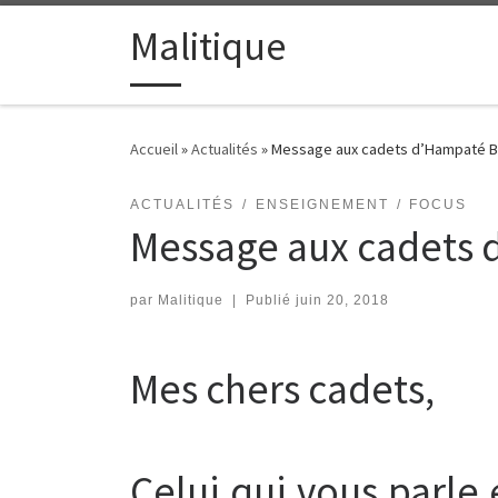
Passer au contenu
Malitique
Accueil
»
Actualités
»
Message aux cadets d’Hampaté 
ACTUALITÉS
ENSEIGNEMENT
FOCUS
Message aux cadets
par
Malitique
|
Publié
juin 20, 2018
Mes chers cadets,
Celui qui vous parle 