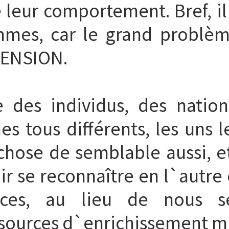
 leur comportement. Bref, il
es, car le grand problème
ENSION.
sse des individus, des natio
s tous différents, les uns l
hose de semblable aussi, et 
r se reconnaître en l`autre e
ences, au lieu de nous sé
sources d`enrichissement m