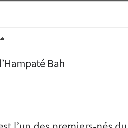
Bah
 d’Hampaté Bah
est l’un des premiers-nés du 