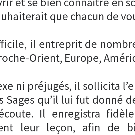
ir et se bien connaître en s
uhaiterait que chacun de vou
ficile, il entreprit de nomb
Proche-Orient, Europe, Améri
e ni préjugés, il sollicita 
s Sages qu’il lui fut donné d
coute. Il enregistra fidèl
ent leur leçon, afin de 