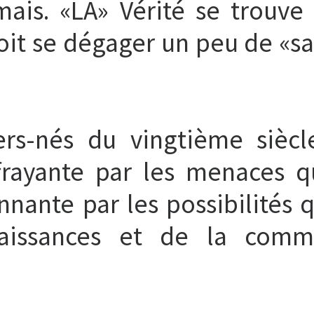
mais. «LA» Vérité se trouve 
it se dégager un peu de «sa»
ers-nés du vingtième siècl
frayante par les menaces qu
nnante par les possibilités 
issances et de la commu