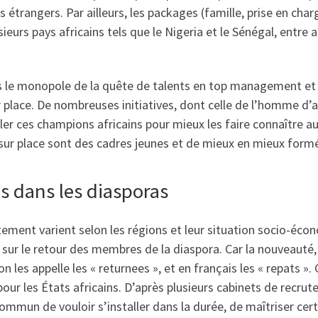
rs étrangers. Par ailleurs, les packages (famille, prise en ch
ieurs pays africains tels que le Nigeria et le Sénégal, entre
plus le monopole de la quête de talents en top management e
place. De nombreuses initiatives, dont celle de l’homme d’af
r ces champions africains pour mieux les faire connaître au
ur place sont des cadres jeunes et de mieux en mieux formés.
és dans les diasporas
rutement varient selon les régions et leur situation socio-éc
sur le retour des membres de la diaspora. Car la nouveauté,
on les appelle les « returnees », et en français les « repats 
our les États africains. D’après plusieurs cabinets de recrute
mmun de vouloir s’installer dans la durée, de maîtriser cert