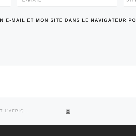
 E-MAIL ET MON SITE DANS LE NAVIGATEUR P
RETOUR À LA LISTE DES
LE MOTEUR DE NOTRE CROISSANCE FUTURE, C’EST L’AFRIQUE !