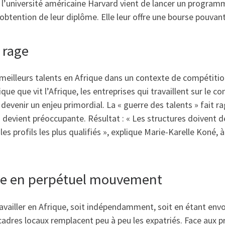
 l’université américaine Harvard vient de lancer un programme
obtention de leur diplôme. Elle leur offre une bourse pouvant
t rage
les meilleurs talents en Afrique dans un contexte de compétit
ue que vit l’Afrique, les entreprises qui travaillent sur le co
 devenir un enjeu primordial. La « guerre des talents » fait 
n devient préoccupante. Résultat : « Les structures doivent 
s profils les plus qualifiés », explique Marie-Karelle Koné, 
nne en perpétuel mouvement
ravailler en Afrique, soit indépendamment, soit en étant envo
adres locaux remplacent peu à peu les expatriés. Face aux pre