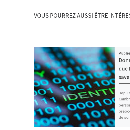
VOUS POURREZ AUSSI ÊTRE INTÉRE
Publi
Donn
que 
save
Depuis
Cambri
person
préocc
de sor