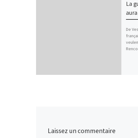
La g
aura 
De Ves
frança
veulen
Rencon
Laissez un commentaire