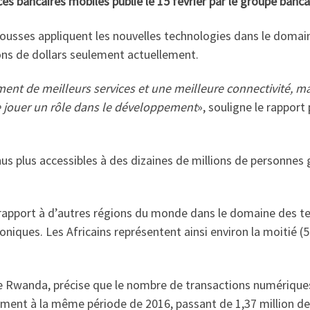
ices bancaires mobiles publié le 15 février par le groupe banc
pousses appliquent les nouvelles technologies dans le domain
ions de dollars seulement actuellement.
ent de meilleurs services et une meilleure connectivité, 
de jouer un rôle dans le développement
», souligne le rappor
us plus accessibles à des dizaines de millions de personnes gr
r rapport à d’autres régions du monde dans le domaine des t
troniques. Les Africains représentent ainsi environ la moitié (
 le Rwanda, précise que le nombre de transactions numérique
t à la même période de 2016, passant de 1,37 million de tr