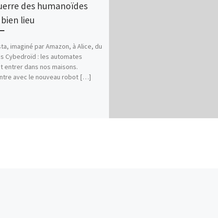
uerre des humanoïdes
bien lieu
ta, imaginé par Amazon, à Alice, du
is Cybedroïd : les automates
t entrer dans nos maisons.
tre avec le nouveau robot […]