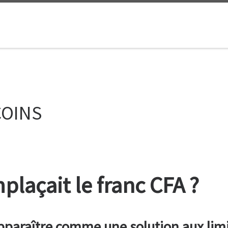
TCOINS
mplaçait le franc CFA ?
pparaître comme une solution aux limi