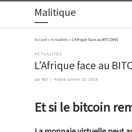
Passer au contenu
Malitique
Accueil
»
Actualités
»
L’Afrique face au BITCOINS
ACTUALITÉS
L’Afrique face au BI
par
MD
|
Publié
janvier 15, 2018
Et si le bitcoin re
La monnaie virtuelle peut a