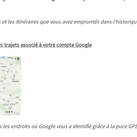
 et les itinéraires que vous avez empruntés dans l’historiqu
vos trajets associé à votre compte Google
s les endroits où Google vous a identifié grâce à la puce GP